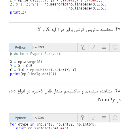
Z
=
np
.
zeros
((
5
,
5
)
, 
[(
'x'
,
float
)
,
(
'y'
,
float
)])
Z
[
'x'
]
, 
Z
[
'y'
]
=
np
.
meshgrid
(
np
.
linspace
(
0
,
1
,
5
)
,
np
.
linspace
(
0
,
1
,
5
))
print
(
Z
)
۴۷. محاسبه ماتریس کوشی برای دو آرایه X و Y:
Python
8 lines
# Author: Evgeni Burovski
X
=
np
.
arange
(
8
)
Y
=
X
+
0.5
C
=
1.0
/
np
.
subtract
.
outer
(
X
, 
Y
)
print
(
np
.
linalg
.
det
(
C
))
۴۸. مشاهده مینیمم و ماکسیمم مقدار قابل ذخیره در انواع داده
در NumPy:
Python
9 lines
for
dtype
in
[
np
.
int8
, 
np
.
int32
, 
np
.
int64
]
:
print
(
np
.
iinfo
(
dtype
)
.
min
)