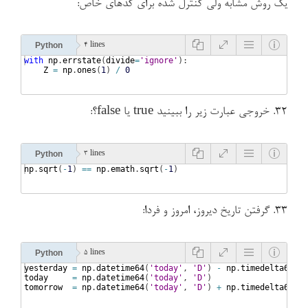
یک روش مشابه ولی کنترل شده برای کدهای خاص:
Python
4 lines
with
np
.
errstate
(
divide
=
'ignore'
)
:
Z
=
np
.
ones
(
1
)
/
0
۳۲. خروجی عبارت زیر را ببینید true یا false؟:
Python
3 lines
np
.
sqrt
(
-
1
)
==
np
.
emath
.
sqrt
(
-
1
)
۳۳. گرفتن تاریخ دیروز، امروز و فردا:
Python
5 lines
yesterday
=
np
.
datetime64
(
'today'
, 
'D'
)
-
np
.
timedelta64
(
1
,
today
=
np
.
datetime64
(
'today'
, 
'D'
)
tomorrow
=
np
.
datetime64
(
'today'
, 
'D'
)
+
np
.
timedelta64
(
1
,