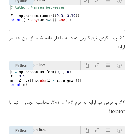
Python
6 lines
# Author: Warren Weckesser
Z
=
np
.
random
.
randint
(
0
,
3
,
(
3
,
10
))
print
((
~
Z
.
any
(
axis
=
0
))
.
any
(
))
۶۱. پیدا کردن نزدیکترین عدد به مقدار داده شده از بین عناصر
آرایه:
Python
6 lines
Z
=
np
.
random
.
uniform
(
0
,
1
,
10
)
z
=
0.5
m
=
Z
.
flat
[
np
.
abs
(
Z
-
z
)
.
argmin
(
)]
print
(
m
)
۶۲. با فرض دو آرایه به فرم ۳×۱ و ۱×۳، محاسبه مجموع آنها با
iterator:
Python
7 lines