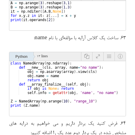
A
=
np
.
arange
(
3
)
.
reshape
(
3
,
1
)
B
=
np
.
arange
(
3
)
.
reshape
(
1
,
3
)
it
=
np
.
nditer
([
A
,
B
,
None
])
for
x
,
y
,
z
in
it
: 
z
[
...
]
=
x
+
y
print
(
it
.
operands
[
2
])
۶۳. ساخت یک کلاس آرایه با مؤلفه‌ای با نام name:
Python
13 lines
class
NamedArray
(
np
.
ndarray
)
:
def
__new__
(
cls
, 
array
, 
name
=
"no name"
)
:
obj
=
np
.
asarray
(
array
)
.
view
(
cls
)
obj
.
name
=
name
return
obj
def
__array_finalize__
(
self
, 
obj
)
:
if
obj
is
None
: 
return
self
.
info
=
getattr
(
obj
, 
'name'
, 
"no name"
)
Z
=
NamedArray
(
np
.
arange
(
10
)
, 
"range_10"
)
print
(
Z
.
name
)
۶۴. فرض کنید یک بردار داریم و می خواهیم به درایه های
مشخص شده در یک بردار دوم عدد یک را اضافه کنیم: