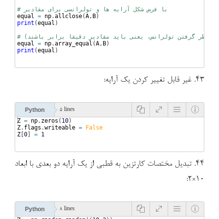
# با فرض شکل آرایه ها و تولرانسی برای مقادیر
equal
=
np
.
allclose
(
A
,
B
)
print
(
equal
)
 در نظر گرفتن تولرانس، یعنی باید مقادیر دقیقا برابر باشند)
equal
=
np
.
array_equal
(
A
,
B
)
print
(
equal
)
۴۳. غیر قابل تغییر کردن یک آرایه:
Python
5 lines
Z
=
np
.
zeros
(
10
)
Z
.
flags
.
writeable
=
False
Z
[
0
]
=
1
۴۴. تبدیل مختصات کارتزین به قطبی از یک آرایه دو بعدی با ابعاد
۱۰×۲:
Python
8 lines