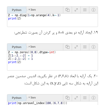
Python
4 lines
Z
=
np
.
diag
(
1
+
np
.
arange
(
4
)
,
k
=-
1
)
print
(
Z
)
۱۹. ایجاد آرایه دو بعدی ۸×۸ و پر کردن آن بصورت شطرنجی:
Python
6 lines
Z
=
np
.
zeros
((
8
,
8
)
,
dtype
=
int
)
Z
[
1
::
2
,::
2
]
=
1
Z
[
::
2
,
1
::
2
]
=
1
print
(
Z
)
۲۰. یک آرایه با ابعاد (۶,۷,۸) در نظر بگیرید. اندیس صدمین عنصر
این آرایه به شکل سه تایی (x,y,z) به این شکل است:
Python
3 lines
print
(
np
.
unravel_index
(
100
,
(
6
,
7
,
8
)))