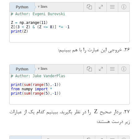
Python
7 lines
# Author: Evgeni Burovski
Z
=
np
.
arange
(
11
)
Z
[(
3
<
Z
)
&
(
Z
<=
8
)]
*=
-
1
print
(
Z
)
۲۶. خروجی این عبارت را با هم ببینیم:
Python
7 lines
# Author: Jake VanderPlas
print
(
sum
(
range
(
5
)
,
-
1
))
from
numpy
import
*
print
(
sum
(
range
(
5
)
,
-
1
))
۲۷. بردار صحیح Z را در نظر بگیرید. ببینیم کدام یک از عبارات
زیر درست هستند: