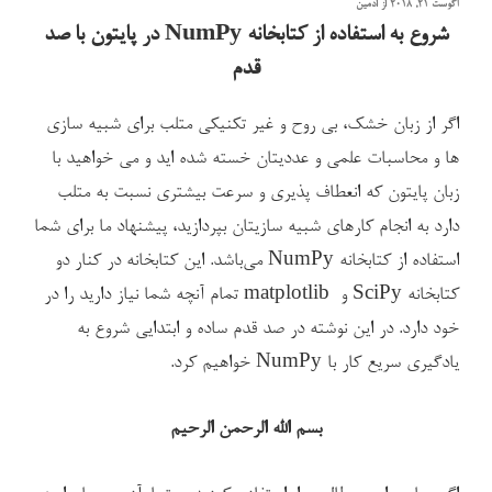
نوشته‌شده
آگوست 21, 2018
از
ادمین
در
شروع به استفاده از کتابخانه NumPy در پایتون با صد
قدم
اگر از زبان خشک، بی روح و غیر تکنیکی متلب برای شبیه سازی
ها و محاسبات علمی و عددیتان خسته شده اید و می خواهید با
زبان پایتون که انعطاف پذیری و سرعت بیشتری نسبت به متلب
دارد به انجام کارهای شبیه سازیتان بپردازید، پیشنهاد ما برای شما
استفاده از کتابخانه NumPy می‌باشد. این کتابخانه در کنار دو
کتابخانه SciPy و matplotlib تمام آنچه شما نیاز دارید را در
خود دارد. در این نوشته در صد قدم ساده و ابتدایی شروع به
یادگیری سریع کار با NumPy خواهیم کرد.
بسم الله الرحمن الرحیم