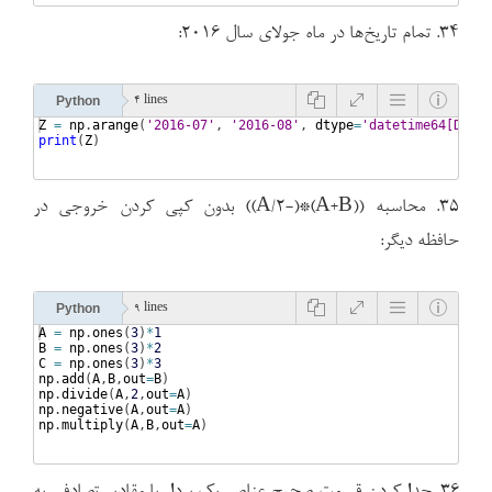
۳۴. تمام تاریخ‌ها در ماه جولای سال ۲۰۱۶:
Python
4 lines
Z
=
np
.
arange
(
'2016-07'
, 
'2016-08'
, 
dtype
=
'datetime64[D]'
)
print
(
Z
)
۳۵. محاسبه ((A+B)*(-A/2)) بدون کپی کردن خروجی در
حافظه دیگر:
Python
9 lines
A
=
np
.
ones
(
3
)
*
1
B
=
np
.
ones
(
3
)
*
2
C
=
np
.
ones
(
3
)
*
3
np
.
add
(
A
,
B
,
out
=
B
)
np
.
divide
(
A
,
2
,
out
=
A
)
np
.
negative
(
A
,
out
=
A
)
np
.
multiply
(
A
,
B
,
out
=
A
)
۳۶. جدا کردن قسمت صحیح عناصر یک بردار با مقادیر تصادفی به