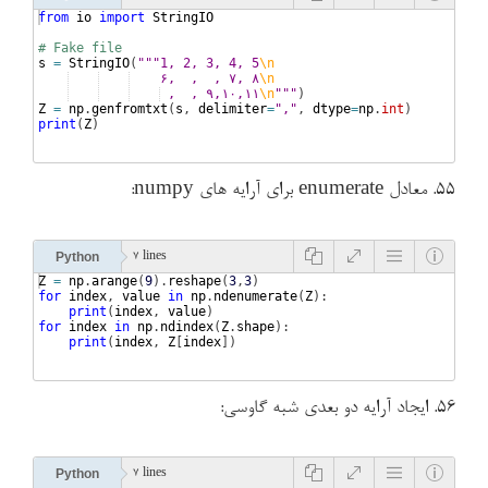
from
io
import
StringIO
# Fake file 
s
=
StringIO
(
"""1, 2, 3, 4, 5
\n
    ۶,  ,  , ۷, ۸
\n
 ,  , ۹,۱۰,۱۱
\n
"""
)
Z
=
np
.
genfromtxt
(
s
, 
delimiter
=
","
, 
dtype
=
np
.
int
)
print
(
Z
)
۵۵. معادل enumerate برای آرایه های numpy:
Python
7 lines
Z
=
np
.
arange
(
9
)
.
reshape
(
3
,
3
)
for
index
, 
value
in
np
.
ndenumerate
(
Z
)
:
print
(
index
, 
value
)
for
index
in
np
.
ndindex
(
Z
.
shape
)
:
print
(
index
, 
Z
[
index
])
۵۶. ایجاد آرایه دو بعدی شبه گاوسی:
Python
7 lines