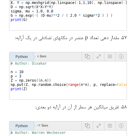
X
, 
Y
=
np
.
meshgrid
(
np
.
linspace
(
-
1
,
1
,
10
)
, 
np
.
linspace
(
-
1
,
1
,
1
D
=
np
.
sqrt
(
X
*
X
+
Y
*
Y
)
sigma
, 
mu
=
1.0
, 
0.0
G
=
np
.
exp
(
-
(
(
D
-
mu
)
**
2
/
(
2.0
*
sigma
**
2
)
)
)
print
(
G
)
۵۷. مقدار دهی تعداد p عنصر در مکانهای تصادفی در یک آرایه:
Python
9 lines
# Author: Divakar
n
=
10
p
=
3
Z
=
np
.
zeros
((
n
,
n
))
np
.
put
(
Z
, 
np
.
random
.
choice
(
range
(
n
*
n
)
, 
p
, 
replace
=
False
)
,
1
)
print
(
Z
)
۵۸. تفریق میانگین هر سطر از آن در آرایه دو بعدی:
Python
13 lines
# Author: Warren Weckesser