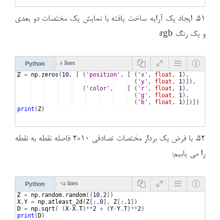
۵۱. ایجاد یک آرایه ساخت یافته با نمایش یک مختصات دو بعدی
و یک رنگ rgb:
Python
8 lines
Z
=
np
.
zeros
(
10
, 
[
(
'position'
, 
[
(
'x'
, 
float
, 
1
)
,
(
'y'
, 
float
, 
1
)])
,
(
'color'
,    
[
(
'r'
, 
float
, 
1
)
,
(
'g'
, 
float
, 
1
)
,
(
'b'
, 
float
, 
1
)])])
print
(
Z
)
۵۲. با فرض یک بردار مختصات تصادفی ۱۰×۲ فاصله نقطه به نقطه
را می یابیم:
Python
15 lines
Z
=
np
.
random
.
random
((
10
,
2
))
X
,
Y
=
np
.
atleast_2d
(
Z
[
:,
0
]
, 
Z
[
:,
1
])
D
=
np
.
sqrt
(
(
X
-
X
.
T
)
**
2
+
(
Y
-
Y
.
T
)
**
2
)
print
(
D
)