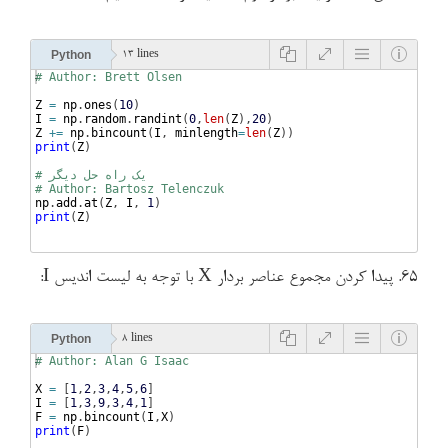
Python
13 lines
# Author: Brett Olsen
Z
=
np
.
ones
(
10
)
I
=
np
.
random
.
randint
(
0
,
len
(
Z
)
,
20
)
Z
+=
np
.
bincount
(
I
, 
minlength
=
len
(
Z
))
print
(
Z
)
# یک راه حل دیگر
# Author: Bartosz Telenczuk
np
.
add
.
at
(
Z
, 
I
, 
1
)
print
(
Z
)
۶۵. پیدا کردن مجموع عناصر بردار X با توجه به لیست اندیس I:
Python
8 lines
# Author: Alan G Isaac
X
=
[
1
,
2
,
3
,
4
,
5
,
6
]
I
=
[
1
,
3
,
9
,
3
,
4
,
1
]
F
=
np
.
bincount
(
I
,
X
)
print
(
F
)