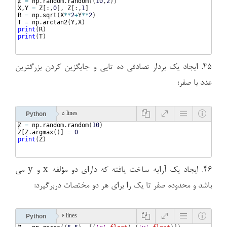
Z
=
np
.
random
.
random
((
10
,
2
))
X
,
Y
=
Z
[
:,
0
]
, 
Z
[
:,
1
]
R
=
np
.
sqrt
(
X
**
2
+
Y
**
2
)
T
=
np
.
arctan2
(
Y
,
X
)
print
(
R
)
print
(
T
)
۴۵. ایجاد یک بردار تصادفی ده تایی و جایگزین کردن بزرگترین
عدد با صفر:
Python
5 lines
Z
=
np
.
random
.
random
(
10
)
Z
[
Z
.
argmax
(
)]
=
0
print
(
Z
)
۴۶. ایجاد یک آرایه ساخت یافته که دارای دو مؤلفه x و y می
باشد و محدوده صفر تا یک را برای هر دو مختصات دربرگیرد:
Python
6 lines