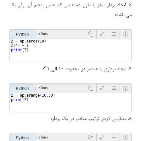
۶. ایجاد بردار صفر با طول ده عنصر که عنصر پنجم آن برابر یک
می باشد:
Python
5 lines
Z
=
np
.
zeros
(
10
)
Z
[
4
]
=
1
print
(
Z
)
۷. ایجاد برداری با عناصر در محدوده ۱۰ الی ۴۹:
Python
4 lines
Z
=
np
.
arange
(
10
,
50
)
print
(
Z
)
۸. معکوس کردن ترتیب عناصر در یک بردار:
Python
5 lines