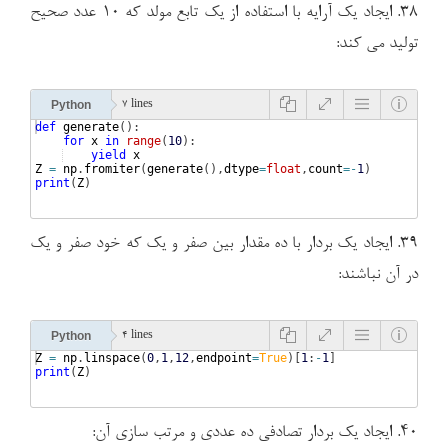
۳۸. ایجاد یک آرایه با استفاده از یک تابع مولد که ۱۰ عدد صحیح
تولید می کند:
Python
7 lines
def
generate
(
)
:
for
x
in
range
(
10
)
:
yield
x
Z
=
np
.
fromiter
(
generate
(
)
,
dtype
=
float
,
count
=-
1
)
print
(
Z
)
۳۹. ایجاد یک بردار با ده مقدار بین صفر و یک که خود صفر و یک
در آن نباشند:
Python
4 lines
Z
=
np
.
linspace
(
0
,
1
,
12
,
endpoint
=
True
)
[
1
:
-
1
]
print
(
Z
)
۴۰. ایجاد یک بردار تصادفی ده عددی و مرتب سازی آن: