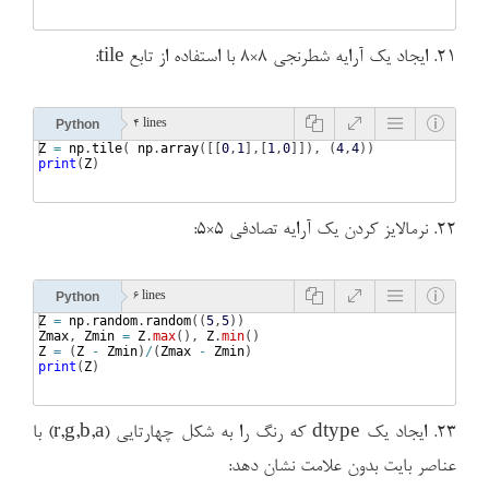
۲۱. ایجاد یک آرایه شطرنجی ۸×۸ با استفاده از تابع tile:
Python
4 lines
Z
=
np
.
tile
(
np
.
array
([[
0
,
1
]
,
[
1
,
0
]])
, 
(
4
,
4
))
print
(
Z
)
۲۲. نرمالایز کردن یک آرایه تصادفی ۵×۵:
Python
6 lines
Z
=
np
.
random
.
random
((
5
,
5
))
Zmax
, 
Zmin
=
Z
.
max
(
)
, 
Z
.
min
(
)
Z
=
(
Z
-
Zmin
)
/
(
Zmax
-
Zmin
)
print
(
Z
)
۲۳. ایجاد یک dtype که رنگ را به شکل چهارتایی (r,g,b,a) با
عناصر بایت بدون علامت نشان دهد: