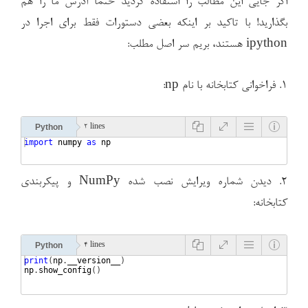
اگر جایی این مطالب را استفاده کردید حتما آدرس ما را هم
بگذارید! با تاکید بر اینکه بعضی دستورات فقط برای اجرا در
ipython هستند، بریم سر اصل مطلب:
۱. فراخوانی کتابخانه با نام np:
Python
2 lines
import
numpy
as
np
۲. دیدن شماره ویرایش نصب شده NumPy و پیکربندی
کتابخانه:
Python
4 lines
print
(
np
.
__version__
)
np
.
show_config
(
)