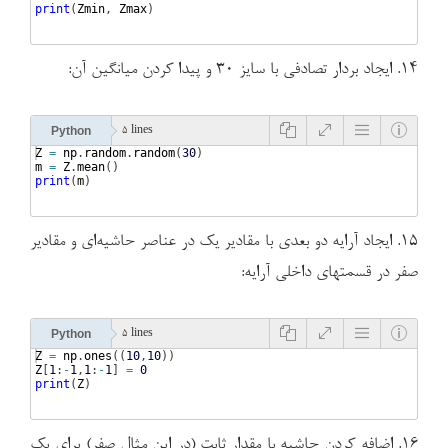
print
(
Zmin
, 
Zmax
)
۱۴. ایجاد بردار تصادفی با سایز ۳۰ و پیدا کردن میانگین آن:
Python
5 lines
Z
=
np
.
random
.
random
(
30
)
m
=
Z
.
mean
(
)
print
(
m
)
۱۵. ایجاد آرایه دو بعدی با مقادیر یک در عناصر حاشیه‌ای و مقادیر
صفر در قسمتهای داخلی آرایه:
Python
5 lines
Z
=
np
.
ones
((
10
,
10
))
Z
[
1
:
-
1
,
1
:
-
1
]
=
0
print
(
Z
)
۱۶. اضافه کردن حاشیه با مقدار ثابت (در این مثال صفر) برای یک