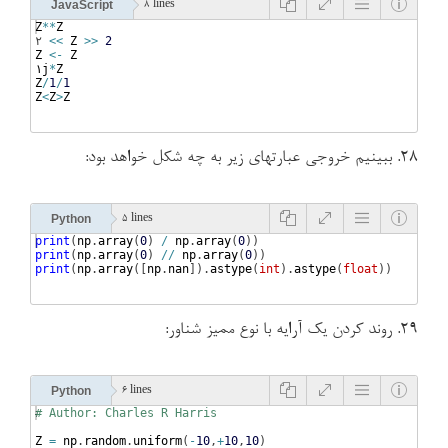
JavaScript
8 lines
Z
**
Z
۲ 
<<
Z
>>
2
Z
<-
Z
۱j
*
Z
Z
/
1
/
1
Z
<
Z
>
Z
۲۸. ببینیم خروجی عبارتهای زیر به چه شکل خواهد بود:
Python
5 lines
print
(
np
.
array
(
0
)
/
np
.
array
(
0
))
print
(
np
.
array
(
0
)
//
np
.
array
(
0
))
print
(
np
.
array
([
np
.
nan
])
.
astype
(
int
)
.
astype
(
float
))
۲۹. روند کردن یک آرایه با نوع ممیز شناور:
Python
6 lines
# Author: Charles R Harris
Z
=
np
.
random
.
uniform
(
-
10
,
+
10
,
10
)