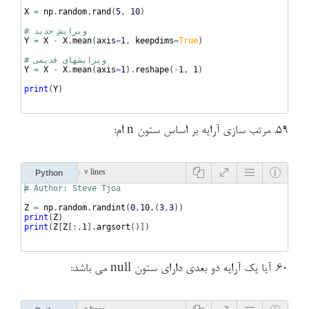
X
=
np
.
random
.
rand
(
5
, 
10
)
# ویرایش جدید
Y
=
X
-
X
.
mean
(
axis
=
1
, 
keepdims
=
True
)
# ویرایشهای قدیمی
Y
=
X
-
X
.
mean
(
axis
=
1
)
.
reshape
(
-
1
, 
1
)
print
(
Y
)
۵۹. مرتب سازی آرایه بر اساس ستون n ام:
Python
7 lines
# Author: Steve Tjoa
Z
=
np
.
random
.
randint
(
0
,
10
,
(
3
,
3
))
print
(
Z
)
print
(
Z
[
Z
[
:,
1
]
.
argsort
(
)])
۶۰. آیا یک آرایه دو بعدی دارای ستون null می باشد: