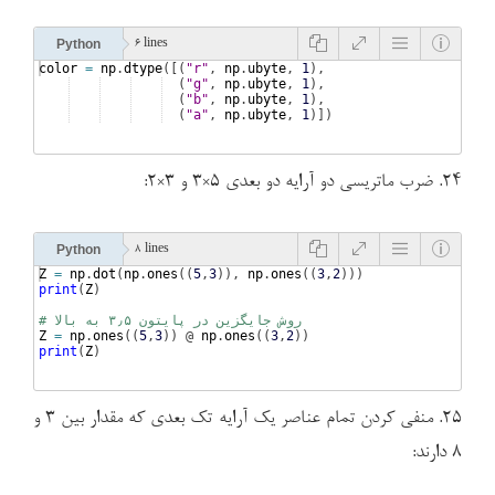
Python
6 lines
color
=
np
.
dtype
([(
"r"
, 
np
.
ubyte
, 
1
)
,
(
"g"
, 
np
.
ubyte
, 
1
)
,
(
"b"
, 
np
.
ubyte
, 
1
)
,
(
"a"
, 
np
.
ubyte
, 
1
)])
۲۴. ضرب ماتریسی دو آرایه دو بعدی ۵×۳ و ۳×۲:
Python
8 lines
Z
=
np
.
dot
(
np
.
ones
((
5
,
3
))
, 
np
.
ones
((
3
,
2
)))
print
(
Z
)
# روش جایگزین در پایتون ۳٫۵ به بالا
Z
=
np
.
ones
((
5
,
3
))
 @ 
np
.
ones
((
3
,
2
))
print
(
Z
)
۲۵. منفی کردن تمام عناصر یک آرایه تک بعدی که مقدار بین ۳ و
۸ دارند: