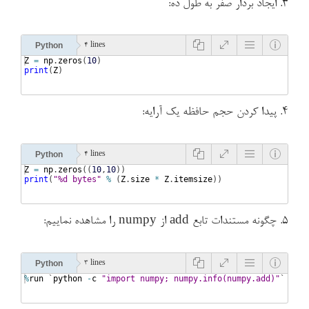
۳. ایجاد بردار صفر به طول ده:
Python
4 lines
Z
=
np
.
zeros
(
10
)
print
(
Z
)
۴. پیدا کردن حجم حافظه یک آرایه:
Python
4 lines
Z
=
np
.
zeros
((
10
,
10
))
print
(
"%d bytes"
%
(
Z
.
size
*
Z
.
itemsize
))
۵. چگونه مستندات تابع add از numpy را مشاهده نماییم:
Python
3 lines
%
run
 `
python
-
c
"import numpy; numpy.info(numpy.add)"
`