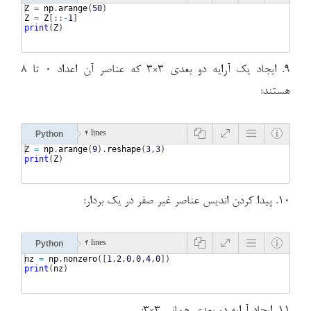
Z
=
np
.
arange
(
50
)
Z
=
Z
[
::
-
1
]
print
(
Z
)
۹. ایجاد یک آرایه دو بعدی ۳×۳ که عناصر آن اعداد ۰ تا ۸
هستند:
Python
4 lines
Z
=
np
.
arange
(
9
)
.
reshape
(
3
,
3
)
print
(
Z
)
۱۰. پیدا کردن اندیس عناصر غیر صفر در یک بردار:
Python
4 lines
nz
=
np
.
nonzero
([
1
,
2
,
0
,
0
,
4
,
0
])
print
(
nz
)
۱۱. ایجاد آرایه دو بعدی همانی ۳×۳: