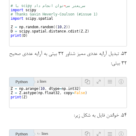
# با scipy سریعتر می
·
توان انجام داد
import
scipy
# Thanks Gavin Heverly-Coulson (#issue 1)
import
scipy
.
spatial
Z
=
np
.
random
.
random
((
10
,
2
))
D
=
scipy
.
spatial
.
distance
.
cdist
(
Z
,
Z
)
print
(
D
)
۵۳. تبدیل آرایه عددی ممیز شناور ۳۲ بیتی به آرایه عددی صحیح
۳۲ بیتی:
Python
5 lines
Z
=
np
.
arange
(
10
, 
dtype
=
np
.
int32
)
Z
=
Z
.
astype
(
np
.
float32
, 
copy
=
False
)
print
(
Z
)
۵۴. خواندن فایل به شکل زیر:
Python
10 lines