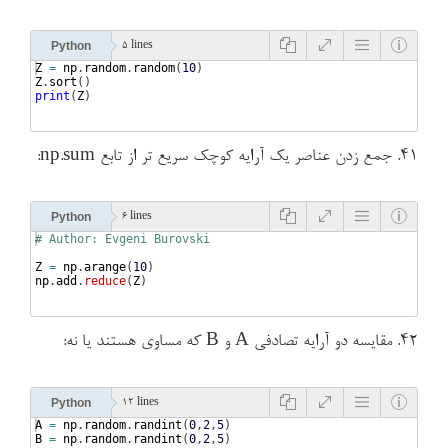
Python
5 lines
Z
=
np
.
random
.
random
(
10
)
Z
.
sort
(
)
print
(
Z
)
۴۱. جمع زدن عناصر یک آرایه کوچک سریع تر از تابع np.sum:
Python
6 lines
# Author: Evgeni Burovski
Z
=
np
.
arange
(
10
)
np
.
add
.
reduce
(
Z
)
۴۲. مقایسه دو آرایه تصادفی A و B که مساوی هستند یا نه:
Python
12 lines
A
=
np
.
random
.
randint
(
0
,
2
,
5
)
B
=
np
.
random
.
randint
(
0
,
2
,
5
)