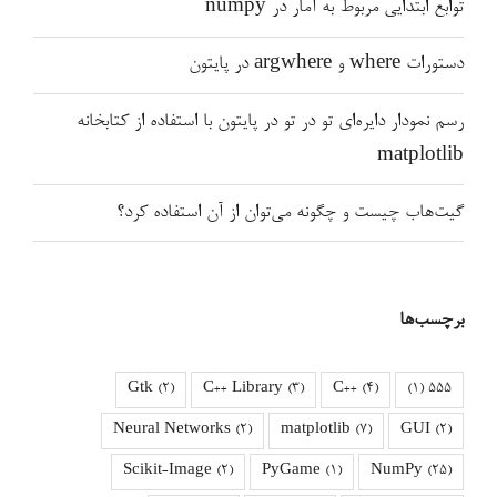
توابع ابتدایی مربوط به آمار در numpy
دستورات where و argwhere در پایتون
رسم نمودار دایره‌ای تو در تو در پایتون با استفاده از کتابخانه
matplotlib
گیت‌هاب چیست و چگونه می‌توان از آن استفاده کرد؟
برچسب‌ها
Gtk
(2)
C++ Library
(3)
C++
(4)
(1)
555
Neural Networks
(2)
matplotlib
(7)
GUI
(2)
Scikit-Image
(2)
PyGame
(1)
NumPy
(25)