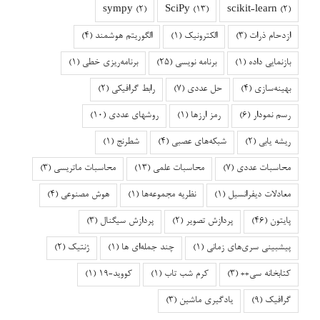
sympy
(2)
SciPy
(13)
scikit-learn
(2)
ازدحام ذرات
(3)
الکترونیک
(1)
الگوریتم هوشمند
(4)
بازنمایی داده
(1)
برنامه نویسی
(25)
برنامه‌ریزی خطی
(1)
بهینه‌سازی
(4)
حل عددی
(7)
رابط گرافیکی
(2)
رسم نمودار
(6)
رمز ارزها
(1)
روشهای عددی
(10)
ریشه یابی
(2)
شبکه‌های عصبی
(4)
شطرنج
(1)
محاسبات عددی
(7)
محاسبات علمی
(13)
محاسبات ماتریسی
(3)
معادلات دیفرانسیل
(1)
نظریه مجموعه‌ها
(1)
هوش مصنوعی
(4)
پایتون
(46)
پردازش تصویر
(2)
پردازش سیگنال
(3)
پیشبینی سری‌های زمانی
(1)
چند جمله‌ای ها
(1)
ژنتیک
(2)
کتابخانه سی++
(3)
کرم شب تاب
(1)
کووید-۱۹
(1)
گرافیک
(9)
یادگیری ماشین
(3)