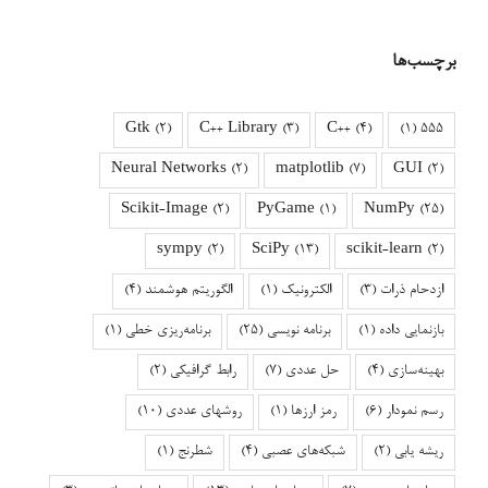
برچسب‌ها
Gtk
(2)
C++ Library
(3)
C++
(4)
(1)
555
Neural Networks
(2)
matplotlib
(7)
GUI
(2)
Scikit-Image
(2)
PyGame
(1)
NumPy
(25)
sympy
(2)
SciPy
(13)
scikit-learn
(2)
ازدحام ذرات
(3)
الکترونیک
(1)
الگوریتم هوشمند
(4)
بازنمایی داده
(1)
برنامه نویسی
(25)
برنامه‌ریزی خطی
(1)
بهینه‌سازی
(4)
حل عددی
(7)
رابط گرافیکی
(2)
رسم نمودار
(6)
رمز ارزها
(1)
روشهای عددی
(10)
ریشه یابی
(2)
شبکه‌های عصبی
(4)
شطرنج
(1)