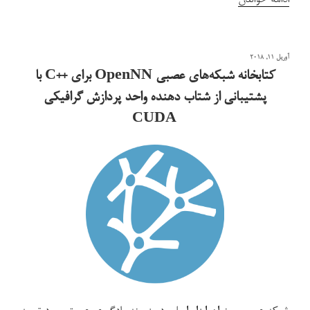
کتابخانه
محاسبات
نوشته‌شده
آوریل 11, 2018
علمی
در
کتابخانه شبکه‌های عصبی OpenNN برای ++C با
و
پشتیبانی از شتاب دهنده واحد پردازش گرافیکی
جبر
CUDA
خطی
آرمادیلو
Armadillo
در
سی
++”