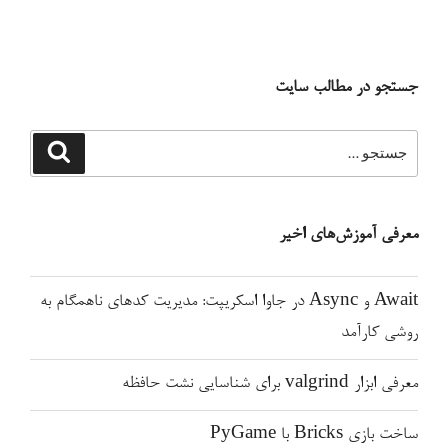
کتابخانه
شبکه
عصبی
جستجو در مطالب سایت
برای
سی++”
جستجو
جستجو
برای
معرفی آموزش‌های اخیر
Await و Async در جاوا اسکریپت: مدیریت کدهای ناهمگام به
روشی کارآمد
معرفی ابزار valgrind برای شناسایی نشت حافظه
ساخت بازی Bricks با PyGame