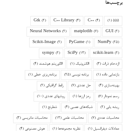
برچسب‌ها
Gtk
(2)
C++ Library
(3)
C++
(4)
(1)
555
Neural Networks
(2)
matplotlib
(7)
GUI
(2)
Scikit-Image
(2)
PyGame
(1)
NumPy
(25)
sympy
(2)
SciPy
(13)
scikit-learn
(2)
ازدحام ذرات
(3)
الکترونیک
(1)
الگوریتم هوشمند
(4)
بازنمایی داده
(1)
برنامه نویسی
(25)
برنامه‌ریزی خطی
(1)
بهینه‌سازی
(4)
حل عددی
(7)
رابط گرافیکی
(2)
رسم نمودار
(6)
رمز ارزها
(1)
روشهای عددی
(10)
ریشه یابی
(2)
شبکه‌های عصبی
(4)
شطرنج
(1)
محاسبات عددی
(7)
محاسبات علمی
(13)
محاسبات ماتریسی
(3)
معادلات دیفرانسیل
(1)
نظریه مجموعه‌ها
(1)
هوش مصنوعی
(4)