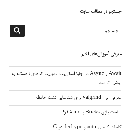
سی
جستجو در مطالب سایت
تایمر
۵۵۵”
جستجو
جستجو
برای
معرفی آموزش‌های اخیر
Await و Async در جاوا اسکریپت: مدیریت کدهای ناهمگام به
روشی کارآمد
معرفی ابزار valgrind برای شناسایی نشت حافظه
ساخت بازی Bricks با PyGame
کلمات کلیدی auto و decltype در C++