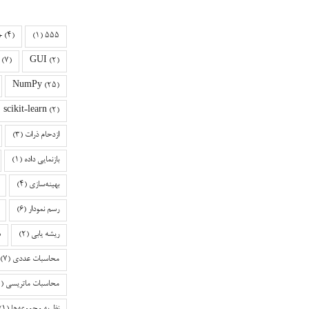
+
(4)
(1)
555
(7)
GUI
(2)
NumPy
(25)
scikit-learn
(2)
ازدحام ذرات
(3)
بازنمایی داده
(1)
بهینه‌سازی
(4)
رسم نمودار
(6)
ریشه یابی
(2)
ش
محاسبات عددی
(7)
محاسبات ماتریسی
(3)