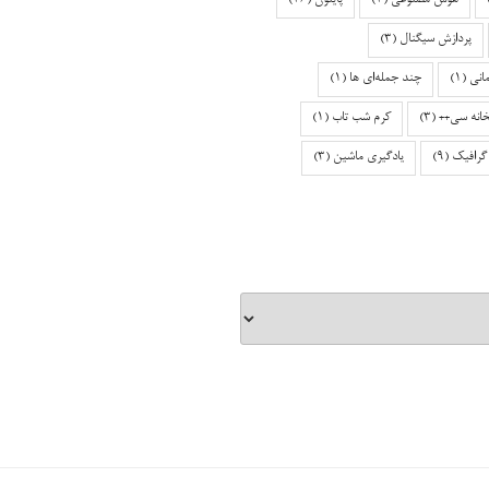
هوش مصنوعی
(4)
پایتون
(46)
پردازش سیگنال
(3)
انی
(1)
چند جمله‌ای ها
(1)
خانه سی++
(3)
کرم شب تاب
(1)
گرافیک
(9)
یادگیری ماشین
(3)