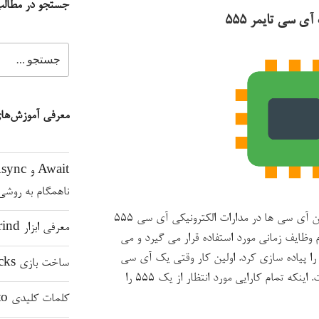
جستجو در مطال
ی سی تایمر ۵۵۵
جستجو
برای
معرفی آموزش‌های
ناهمگام به روشی
یکی از مورد استفاده ترین و پرکاربردترین آی سی ها در مدارات الکترونیکی آی سی ۵۵۵
معرفی ابزار valgrind برای شناسایی نشت حافظه
 وظایف زمانی مورد استفاده قرار می گیرد و می
ی را پیاده سازی کرد. اولین کار وقتی یک آی سی
ساخت بازی Bricks با PyGame
۵۵۵ بدستتان رسید، تست آی سی است. اینکه تمام کارایی مورد انتظار از یک ۵۵۵ را
کلمات کلیدی auto و decltype در C++