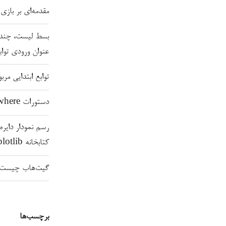
مقدمه‌ای بر بازی ساز
بسط لیست، چندتای
عنوان ورودی تواب
توابع ابتدایی مربوط 
دستورات where و argwhere در پایتون
رسم نمودار دایره‌ا
کتابخانه matplotlib
گیت‌هاب چیست و 
برچسب‌ها