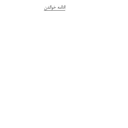
“مدار
ادامه خواندن
تست
آی
سی
تایمر
۵۵۵”