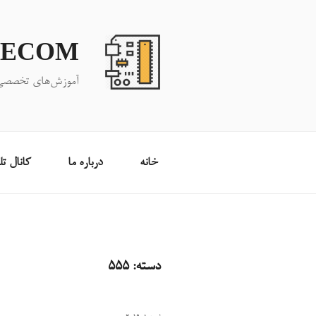
فتن
ه
حتوا
LECOM
آموزش‌های تخصصی د
خانه
درباره ما
کانال ت
دسته:
555