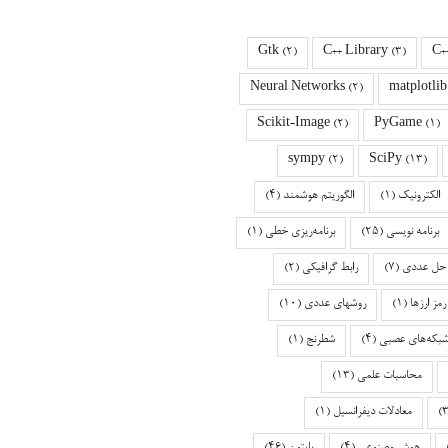
Gtk
(2)
C++ Library
(3)
C+
Neural Networks
(2)
matplotlib
Scikit-Image
(2)
PyGame
(1)
sympy
(2)
SciPy
(13)
الکترونیک
(1)
الگوریتم هوشمند
(4)
برنامه نویسی
(25)
برنامه‌ریزی خطی
(1)
حل عددی
(7)
رابط گرافیکی
(2)
رمز ارزها
(1)
روشهای عددی
(10)
بکه‌های عصبی
(4)
شطرنج
(1)
محاسبات علمی
(13)
معادلات دیفرانسیل
(1)