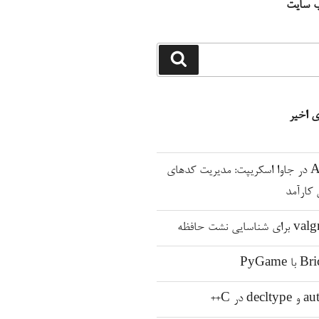
ب سایت
جستجو
 اخیر
Await و Async در جاوا اسکریپت: مدیریت کدهای
 کارآمد