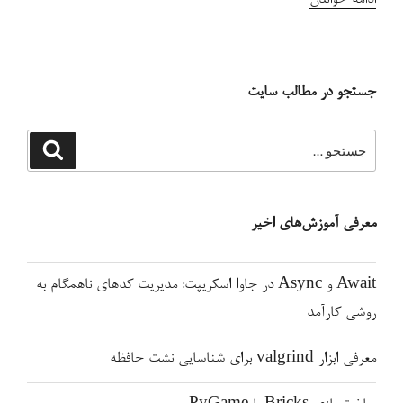
بازار
رمز
ارزها
جستجو در مطالب سایت
با
استفاده
جستجو
جستجو
برای
از
کتابخانه
prophet
معرفی آموزش‌های اخیر
فیسبوک”
Await و Async در جاوا اسکریپت: مدیریت کدهای ناهمگام به
روشی کارآمد
معرفی ابزار valgrind برای شناسایی نشت حافظه