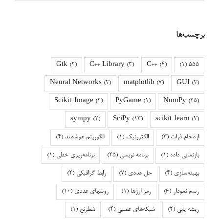
برچسب‌ها
Gtk
(2)
C++ Library
(3)
C++
(4)
(1)
555
Neural Networks
(2)
matplotlib
(7)
GUI
(2)
Scikit-Image
(2)
PyGame
(1)
NumPy
(25)
sympy
(2)
SciPy
(13)
scikit-learn
(2)
ازدحام ذرات
(3)
الکترونیک
(1)
الگوریتم هوشمند
(4)
بازنمایی داده
(1)
برنامه نویسی
(25)
برنامه‌ریزی خطی
(1)
بهینه‌سازی
(4)
حل عددی
(7)
رابط گرافیکی
(2)
رسم نمودار
(6)
رمز ارزها
(1)
روشهای عددی
(10)
ریشه یابی
(2)
شبکه‌های عصبی
(4)
شطرنج
(1)