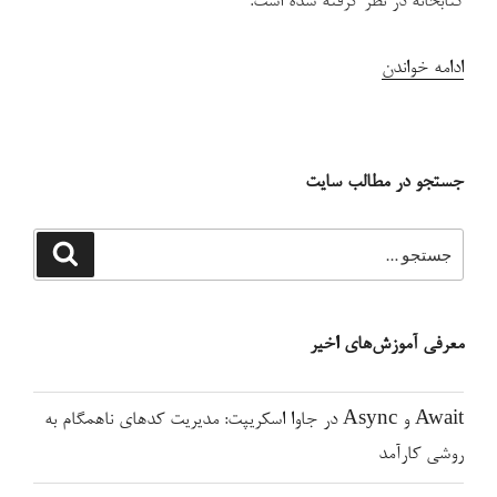
کتابخانه در نظر گرفته شده است.
“معرفی
ادامه خواندن
کتابخانه
پایتون
برای
جستجو در مطالب سایت
بازی
شطرنج”
جستجو
جستجو
برای
معرفی آموزش‌های اخیر
Await و Async در جاوا اسکریپت: مدیریت کدهای ناهمگام به
روشی کارآمد