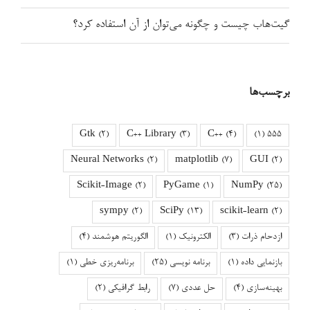
گیت‌هاب چیست و چگونه می‌توان از آن استفاده کرد؟
برچسب‌ها
Gtk
(2)
C++ Library
(3)
C++
(4)
(1)
555
Neural Networks
(2)
matplotlib
(7)
GUI
(2)
Scikit-Image
(2)
PyGame
(1)
NumPy
(25)
sympy
(2)
SciPy
(13)
scikit-learn
(2)
ازدحام ذرات
(3)
الکترونیک
(1)
الگوریتم هوشمند
(4)
بازنمایی داده
(1)
برنامه نویسی
(25)
برنامه‌ریزی خطی
(1)
بهینه‌سازی
(4)
حل عددی
(7)
رابط گرافیکی
(2)