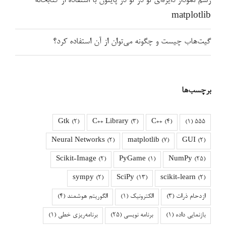
رسم نمودار دایره‌ای تو در تو در پایتون با استفاده از کتابخانه
matplotlib
گیت‌هاب چیست و چگونه می‌توان از آن استفاده کرد؟
برچسب‌ها
Gtk
(2)
C++ Library
(3)
C++
(4)
(1)
555
Neural Networks
(2)
matplotlib
(7)
GUI
(2)
Scikit-Image
(2)
PyGame
(1)
NumPy
(25)
sympy
(2)
SciPy
(13)
scikit-learn
(2)
ازدحام ذرات
(3)
الکترونیک
(1)
الگوریتم هوشمند
(4)
بازنمایی داده
(1)
برنامه نویسی
(25)
برنامه‌ریزی خطی
(1)