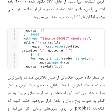
کوین استفاده می‌نماییم. از فایل csv دانلود شده ۲۰۰۰۰ داده
ابتدایی را می‌خوانیم. دقت نمایید که دو سطر اول داده‌ها توضیحی
بوده و لذا آن‌ها را از لیست خود حذف می‌نماییم:
rawdata = 
[]
L = 
20000
with
open
(
"Binance_BTCUSDT_minute.csv"
, 
newline=
""
)
as
 csvfile:
    reader = csv.
reader
(
csvfile, 
delimiter=
","
, quotechar=
"|"
)
    i = 
0
for
 row, i 
in
zip
(
reader, 
range
(
L
))
:
        rawdata.
append
(
row
)
rawdata = rawdata
[
2
:L
]
هر سطر داده حاوی اطلاعاتی از قبیل بالاترین قیمت، پایین‌ترین
قیمت، قیمت آغازین، قیمت پایانی و حجم بیت کوین و دلار
معامله شده می‌باشد. این اطلاعات را در لیست‌های مربوط به هر
کدام به صورت زوجِ زمان و مقدار قرار می‌دهیم. دقت کنید که
کتابخانه prophet بر روی سری‌های زمانی کار می‌کند و