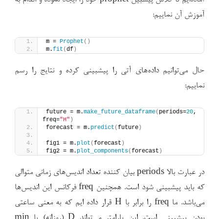
آموزش آن نماییم:
m = 
Prophet
()
m.
fit
(
df
)
حال می‌توانیم داده‌های آتی را پیشبینی کرده و نتایج را رسم
نماییم:
future = m.
make_future_dataframe
(
periods=
20
, 
freq=
"H"
)
forecast = m.
predict
(
future
)
fig1 = m.
plot
(
forecast
)
fig2 = m.
plot_components
(
forecast
)
در عبارت بالا periods بیان کننده تعداد اندیس‌های زمانی متوالی
که باید پیشبینی شود است. همچنین freq فرکانس این اندیس‌ها
می‌باشد. ما freq را برابر با H قرار داده ایم که به معنی ساعتی
بودن پیشبینی است. این پارامتر می‌تواند D (روزانه) یا min