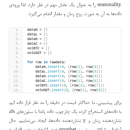
seasonality را به عنوان یک عامل مهم در نظر دارد. لذا ورودی
داده‌ها به آن به صورت زوجِ زمان و مقدار انجام می‌گیرد.
dataH = 
[]
dataL = 
[]
dataO = 
[]
dataC = 
[]
volBTC = 
[]
volUSDT = 
[]
for
 row 
in
 rawdata:
    dataH.
insert
(
0
, 
[
row
[
1
]
, row
[
4
]])
    dataL.
insert
(
0
, 
[
row
[
1
]
, row
[
5
]])
    dataO.
insert
(
0
, 
[
row
[
1
]
, row
[
3
]])
    dataC.
insert
(
0
, 
[
row
[
1
]
, row
[
6
]])
    volBTC.
insert
(
0
, 
[
row
[
1
]
, row
[
7
]])
    volUSDT.
insert
(
0
, 
[
row
[
1
]
, row
[
8
]])
برای پیشبینی، ما حداکثر قیمت در دقیقه را مد نظر قرار داده ایم.
با داده‌های استخراج کرده یک چارچوب داده پاندا با ستون‌های ds،
نشان‌دهنده زمان و y نشان‌دهنده داده‌ها، ایجاد می‌نماییم. حال
آماده‌ایم تا کلاس پیشبین prophet خود را ایجاد نموده و اقدام به