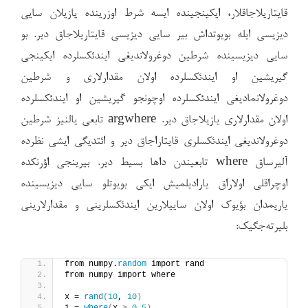
قایتاریلاجاقلار، ایکینجینده ایسه شرط اوزرینده یازیلان سایی
دیزیسی ایله بویوتداش بیر سایی دیزیسی قایتاریلاجاق دیر. بو
سایی دیزیسینده شرطین دوغرولاندیغی ایندئکسلرده ایکینجی
گیریشین او ایندئکسلرده اولان مقدارلاری و شرطین
دوغرولانمادیغی ایندئکسلرده اوچونجو گیریشین او ایندئکسلرده
اولان مقدارلاری یازیلاجاق دیر. argwhere تابعی یالنیز شرطین
دوغرولاندیغی ایندئکسلری قایتاراجاق دیر و ائتدیگی ایشی نظرده
آلیرساق where تابعیندن داها بسیط دیر. بیرینجی اؤرنکده
اوچراقلی اولاراق یارادیلمیش ایکی بویوتلو سایی دیزیسینده
یاریمدان بؤیوک اولان ساییلارین ایندئکسلرینی و مقدارلارینی
بلیرته‌جگیک:
from numpy.
random
 import rand
from numpy import where
x = 
rand
(
10
, 
10
)
i = 
where
(
x 
>
0.5
)