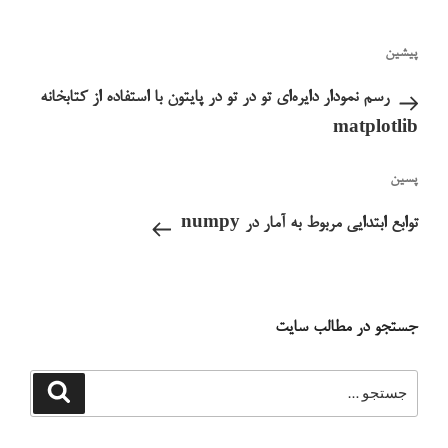
راهبری
نوشته
پیشین
نوشته
قبلی
رسم نمودار دایره‌ای تو در تو در پایتون با استفاده از کتابخانه
matplotlib
نوشته‌ٔ
پسین
بعدی
توابع ابتدایی مربوط به آمار در numpy
جستجو در مطالب سایت
جستجو
جستجو
برای