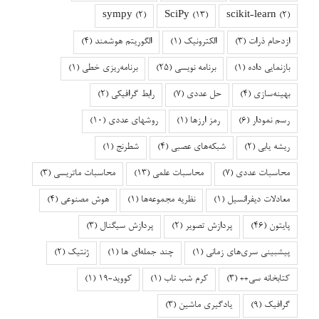
sympy
(2)
SciPy
(13)
scikit-learn
(2)
ازدحام ذرات
(3)
الکترونیک
(1)
الگوریتم هوشمند
(4)
بازنمایی داده
(1)
برنامه نویسی
(25)
برنامه‌ریزی خطی
(1)
بهینه‌سازی
(4)
حل عددی
(7)
رابط گرافیکی
(2)
رسم نمودار
(6)
رمز ارزها
(1)
روشهای عددی
(10)
ریشه یابی
(2)
شبکه‌های عصبی
(4)
شطرنج
(1)
محاسبات عددی
(7)
محاسبات علمی
(13)
محاسبات ماتریسی
(3)
معادلات دیفرانسیل
(1)
نظریه مجموعه‌ها
(1)
هوش مصنوعی
(4)
پایتون
(46)
پردازش تصویر
(2)
پردازش سیگنال
(3)
پیشبینی سری‌های زمانی
(1)
چند جمله‌ای ها
(1)
ژنتیک
(2)
کتابخانه سی++
(3)
کرم شب تاب
(1)
کووید-۱۹
(1)
گرافیک
(9)
یادگیری ماشین
(3)