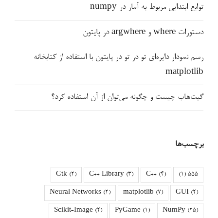
توابع ابتدایی مربوط به آمار در numpy
دستورات where و argwhere در پایتون
رسم نمودار دایره‌ای تو در تو در پایتون با استفاده از کتابخانه
matplotlib
گیت‌هاب چیست و چگونه می‌توان از آن استفاده کرد؟
برچسب‌ها
Gtk
(2)
C++ Library
(3)
C++
(4)
(1)
555
Neural Networks
(2)
matplotlib
(7)
GUI
(2)
Scikit-Image
(2)
PyGame
(1)
NumPy
(25)