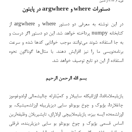
نوشته‌شده
فوریه 4, 2022
از
ادمین
در
دستورات where و argwhere در پایتون
در این نوشته به معرفی دو دستور where و argwhere از
کتابخانه numpy پرداخته خواهد شد. این دو دستور اگر درست و
به جا استفاده شوند می‌توانند موجب خوانایی کدها شده و سرعت
برنامه‌نویسی ما را نیز افزایش دهند. با مثال‌ها گوناگون نحوه
استفاده از این دو تابع توصیف خواهد شد.
بسم الله الرحمن الرحیم
یازیلیملاماقدا، اؤزللیکله ساییلار و کمیّتلرله چالیشمالی اولدوغوموز
چاغلاردا، بؤیوک و چوخ بویوتلو سایی دیزیلرییله اوزلشمیشیک. بو
اوزلشمه‌ده ایسه بیزه، یازیلیملاییچی اولاراق، تاپشیریلان وظیفه‌لرین
اساس قسمی بؤیوک و چوخ بویوتلو بو سایی دیزیلرینده، فرقلی