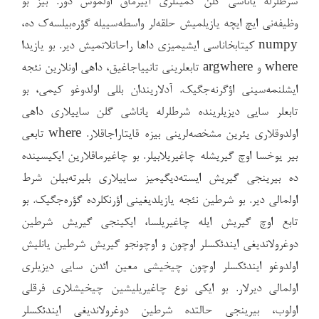
شرطلرله یاناشی گلن کمیّتلری آییرماق اولموش دور. بیز بو
وظیفه‌نی ایچ ایچه یازیلمیش حلقه‌لر واسطه‌سییله گؤره‌بیلسه‌ک ده،
numpy کیتابخاناسی ایشیمیزی داها راحاتلاتمیش دیر. بو یازیدا
where و argwhere تابعلرینی تانییاجاغیق، داهی اونلارین نئجه
ایشلنمه‌سینی اؤگرنه‌جگیک. آدلاریندان بللی اولدوغو کیمی، بو
تابعلر سایی دیزیلرینده شرطلرله یاناشی گلن ساییلاری داهی
اولدوقلاری یئرین مشخصه‌لرینی بیزه قایتاراجاقلار. where تابعی
بیر یوخسا اوچ گیریشله چاغیریلابیلر. بو چاغیرماقلارین ایکیسینده
ده بیرینجی گیریش ایسته‌دیگیمیز ساییلاری بلیرته‌بیلن شرط
اولمالی دیر. بو شرطین نئجه یازیلدیغینی اؤرنکلرده گؤره‌جگیک. بو
تابع اوچ گیریش ایله چاغیریلسا، ایکینجی گیریش شرطین
دوغرولاندیغی ایندئکسلر اوچون و اوچونجو گیریش شرطین یانلیش
اولدوغو ایندئکسلر اوچون چیخیشی معین ائدن سایی دیزیلری
اولمالی دیرلار. بو ایکی نوع چاغیریلیشین چیخیشلاری فرقلی
اولوب، بیرینجی حالتده شرطین دوغرولاندیغی ایندئکسلر