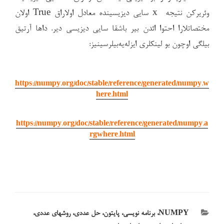
وئریرکن نتیجه x سایی دیزیسینده معادل اولاراق True اولان
مختصاتلارا احتوا ائدن بیر باشقا سایی دیزیسی دیر. داها آرتیق
بیلگی اوچون بو لینکلری ایزله‌یه‌بیلرسینیز:
https://numpy.org/doc/stable/reference/generated/numpy.w
here.html
https://numpy.org/doc/stable/reference/generated/numpy.a
rgwhere.html
دسته‌ها
NUMPY
،
برنامه نویسی
،
پایتون
،
حل عددی
،
روشهای عددی
،