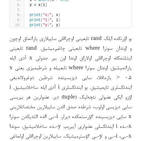
y = x
[
i
]
print
(
"x:"
, x
)
print
(
"i:"
, i
)
print
(
"y:"
, y
)
بو اؤرنکده ایلک rand تابعینی اوچراقلی ساییلاری یاراتماق اوچون
و اوندان سونرا where تابعینی چاغیرمیشیق. rand تابعینی
ایشلتمکله اوچراقلی اولاراق اوندا اون بیر جدولی x آدی ایله
یاراتمیشیق. اوندان سونرا where تابعییله و شرطیمیزی یعنی x
> 0.5 یازماقلا، سایی دیزیسینده شرطین دوغرولاندیغی
ایندئکسلری تاپمیشیق. بو ایندئکسلری i آدی ایله ساخلامیشیق. i
اؤزو ایکی عضولی نئچه‌لیک (tuple) دیر. عضولرین هر بیریسی
سایی دیزیسی اولوب، شرطده صدق ائدن ساییلارین مختصاتلارینی
x سایی دیزیسینده گؤرستمکده دیرلر. i-ـی الده ائتدیکدن سونرا
x-ـده i ایندئکسلی عضولری آییریب y-ـده ساخلامیشیق. سوندا
x-ـی، i-ـی و y-ـی گؤسترمیشیک. ساییلارین اوچراقلی اولماغی