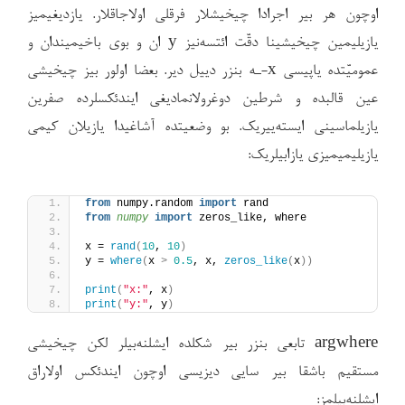
اوچون هر بیر اجرادا چیخیشلار فرقلی اولاجاقلار. یازدیغیمیز
یازیلیمین چیخیشینا دقّت ائتسه‌نیز y ان و بوی باخیمیندان و
عمومیّتده یاپیسی x-ـه بنزر دییل دیر. بعضا اولور بیز چیخیشی
عین قالبده و شرطین دوغرولانمادیغی ایندئکسلرده صفرین
یازیلماسینی ایسته‌ییریک. بو وضعیتده آشاغیدا یازیلان کیمی
یازیلیمیمیزی یازابیلریک:
from
 numpy.random 
import
 rand 
from 
numpy
 import
 zeros_like, where 
x = 
rand
(
10
, 
10
)
y = 
where
(
x 
>
0.5
, x, 
zeros_like
(
x
))
print
(
"x:"
, x
)
print
(
"y:"
, y
)
argwhere تابعی بنزر بیر شکلده ایشلنه‌بیلر لکن چیخیشی
مستقیم باشقا بیر سایی دیزیسی اوچون ایندئکس اولاراق
ایشلنه‌بیلمز: