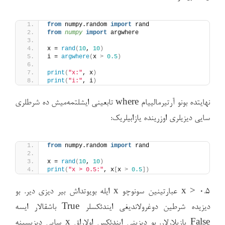
from
 numpy.random 
import
 rand 
from 
numpy
 import
 argwhere 
x = 
rand
(
10
, 
10
)
i = 
argwhere
(
x 
>
0.5
)
print
(
"x:"
, x
)
print
(
"i:"
, i
)
نهایتده بونو آرتیرمالییام where تابعینی ایشلتمه‌میش ده شرطلری
سایی دیزیلری اوزرینده یازابیلریک:
from
 numpy.random 
import
 rand  
x = 
rand
(
10
, 
10
)
print
(
"x > 0.5:"
, x
[
x 
>
0.5
])
x > 0.5 عبارتینین سونوچو x ایله بویوتداش بیر دیزی دیر. بو
دیزیده شرطین دوغرولاندیغی ایندئکسلر True باشقالار ایسه
False یازیلارلار. بو دیزینی ایندئکس اولاراق x سایی دیزیسینه